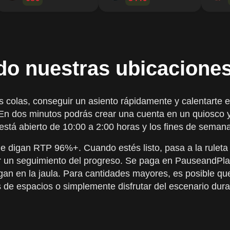
do nuestras ubicaciones
e las colas, conseguir un asiento rápidamente y calentar
 En dos minutos podrás crear una cuenta en un quiosco y l
está abierto de 10:00 a 2:00 horas y los fines de semana
 digan RTP 96%+. Cuando estés listo, pasa a la ruleta o
ar un seguimiento del progreso. Se paga en PauseandPla
gan en la jaula. Para cantidades mayores, es posible que
de espacios o simplemente disfrutar del escenario duran