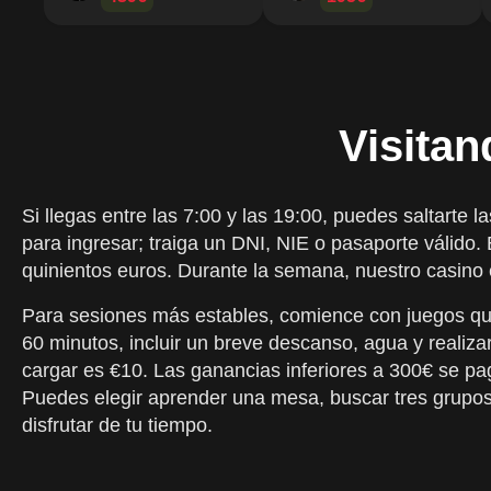
Visitan
Si llegas entre las 7:00 y las 19:00, puedes saltart
para ingresar; traiga un DNI, NIE o pasaporte válido.
quinientos euros. Durante la semana, nuestro casino 
Para sesiones más estables, comience con juegos que
60 minutos, incluir un breve descanso, agua y realiz
cargar es €10. Las ganancias inferiores a 300€ se pa
Puedes elegir aprender una mesa, buscar tres grupos 
disfrutar de tu tiempo.