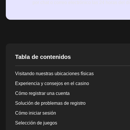
por chat o correo electrónico las 24 horas del d
Tabla de contenidos
Visitando nuestras ubicaciones físicas
Experiencia y consejos en el casino
Cómo registrar una cuenta
Solución de problemas de registro
Cómo iniciar sesión
Selección de juegos