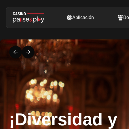
Aplicación
Bo
¡Diversidad y