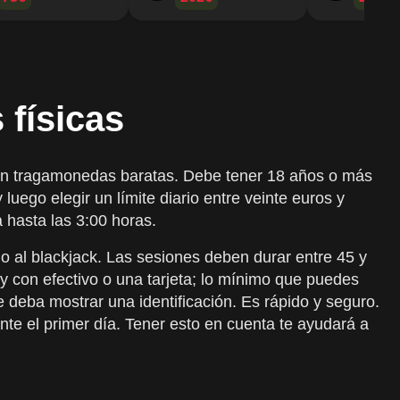
 físicas
te en tragamonedas baratas. Debe tener 18 años o más
uego elegir un límite diario entre veinte euros y
 hasta las 3:00 horas.
 al blackjack. Las sesiones deben durar entre 45 y
y con efectivo o una tarjeta; lo mínimo que puedes
 deba mostrar una identificación. Es rápido y seguro.
te el primer día. Tener esto en cuenta te ayudará a