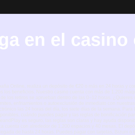
ga en el casino 
ña Online, realiza un depósito de €20 o más en 24 horas y con
dos los beneficios. Nuestro casino cuenta con más de 1.200 m
a de los retiros se aprueban dentro de las 0–12 horas. ¿Quieres
ímites, enfriamientos o autoexclusión de inmediato con nuestra
ctrónico las 24 horas del día, los siete días de la semana. Par
ponibles, cuándo puedes pagar y las reglas de bonificación pa
seandPlay es seguro, las reglas son claras y hay ayuda dispo
eca cuenta con alrededor de 1.200 espacios y 40 mesas. El depó
e llegada de hasta 24 horas. Puedes pagar con tarjetas, Bizum o